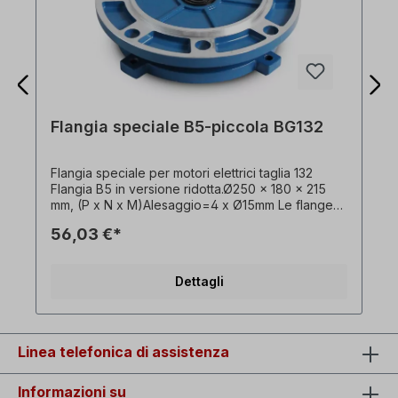
Flangia speciale B5-piccola BG132
Flangia speciale per motori elettrici taglia 132
Flangia B5 in versione ridotta.Ø250 x 180 x 215
mm, (P x N x M)Alesaggio=4 x Ø15mm Le flange
speciali non si adattano ai motori di taglia ridotta! !
56,03 €*
solo sovrapprezzo in cambio - non disponibili
singolarmente!
Dettagli
Linea telefonica di assistenza
Informazioni su